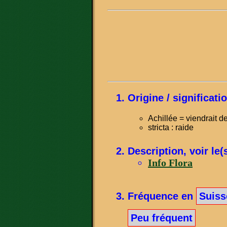
Origine / significat
Achillée = viendrait d
stricta : raide
Description, voir le(
Info Flora
Fréquence en
Suiss
Peu fréquent