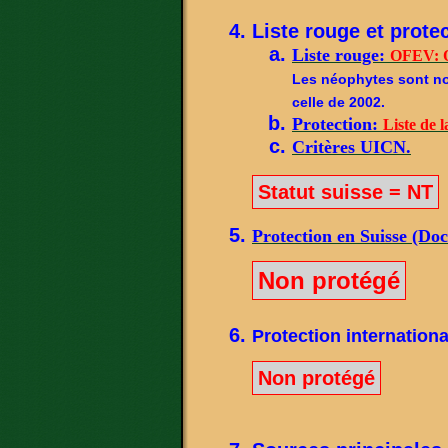
Liste rouge et protec
Liste rouge:
OFEV: O
Les néophytes sont not
celle de 2002.
Protection:
Liste de l
Critères UICN.
Statut suisse = NT
Protection en Suisse (Do
Non protégé
Protection internationa
Non protégé