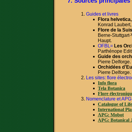
Sources principales
Guides et livres
Flora helvetica,
Konrad Laubert,
Flore de la Sui
Berne-Stuttgart-
Haupt.
OFBL=
Les Orc
Parthénope Edit
Guide des orch
Pierre Delforge.
Orchidées d'Eu
Pierre Delforge.
Les sites: flore électr
Info flora
Tela Botanica
Flore électroniq
Nomenclature et APG
Catalogue of Lif
International Pl
APG: Mobot
APG: Botanical J