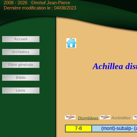
<---- -->
2008 - 2026 ©Imhof Jean-Pierre
Dernière modification le : 04/08/2023
Accueil
orchidées
Achillea dis
Flore générale
Biblio
Liens
Astéridées
Dicotylédones
7-8
(mont)-subalp- (