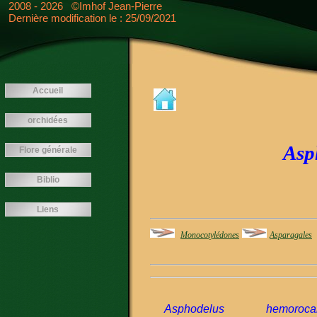
<---- -->
2008 - 2026 ©Imhof Jean-Pierre
Dernière modification le : 25/09/2021
Accueil
orchidées
Asp
Flore générale
Biblio
Liens
Monocotylédones
Asparagales
Asphodelus
hemorocal