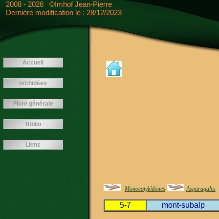
<---- -->
2008 - 2026 ©Imhof Jean-Pierre
Dernière modification le : 28/12/2023
Accueil
orchidées
Flore générale
Biblio
Liens
Monocotylédones
Asparagales
5-7
mont-subalp