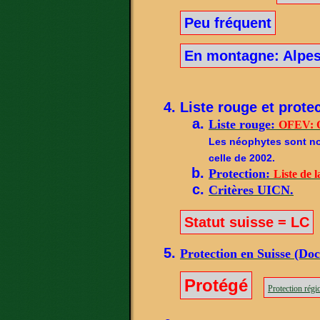
Peu fréquent
En montagne: Alpes
Liste rouge et protec
Liste rouge:
OFEV: O
Les néophytes sont not
celle de 2002.
Protection:
Liste de l
Critères UICN.
Statut suisse = LC
Protection en Suisse (Do
Protégé
Protection régi