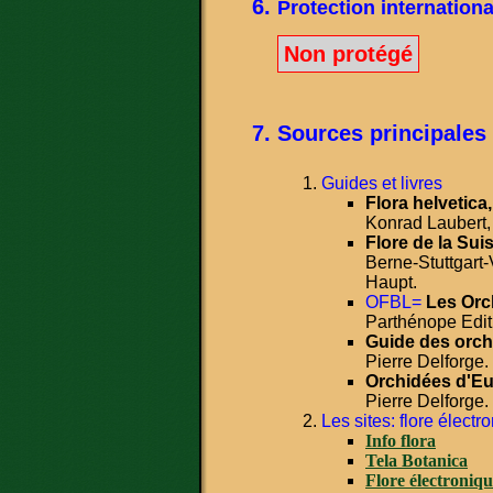
Protection internationa
Non protégé
Sources principales
Guides et livres
Flora helvetica,
Konrad Laubert,
Flore de la Sui
Berne-Stuttgart-
Haupt.
OFBL=
Les Orc
Parthénope Edit
Guide des orch
Pierre Delforge.
Orchidées d'Eu
Pierre Delforge.
Les sites: flore électr
Info flora
Tela Botanica
Flore électroniq