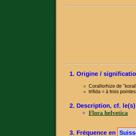
Origine / significat
Corallorhize de "korall
trifida = à trois pointes
Description, cf. le(s
Flora helvetica
Fréquence en
Suiss