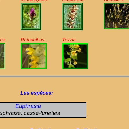
che
Rhinanthus
Tozzia
Les espèces:
Euphrasia
uphraise, casse-lunettes