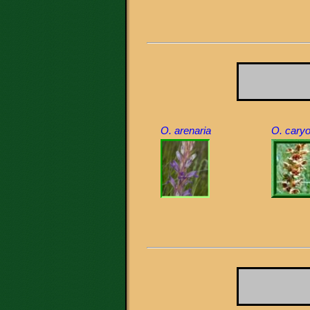
O. arenaria
O. caryo