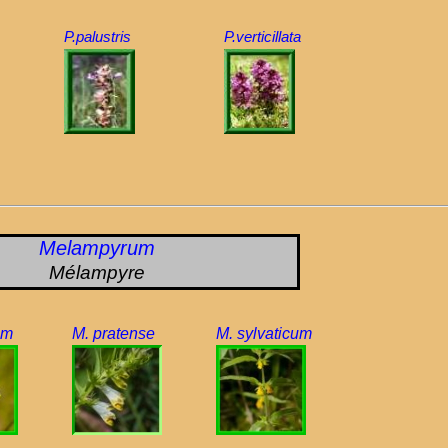
P.palustris
P.verticillata
Melampyrum
Mélampyre
um
M. pratense
M. sylvaticum