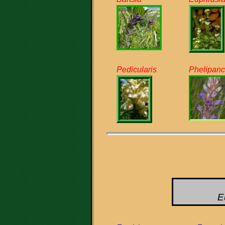
Pedicularis
Phelipan
E