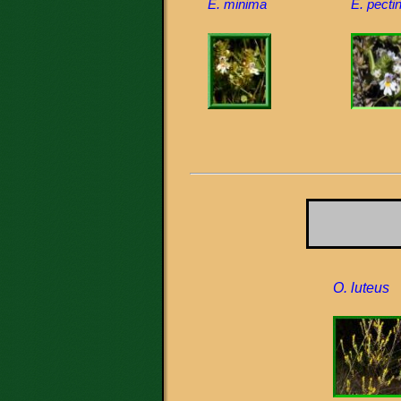
E. minima
E. pecti
O. luteus