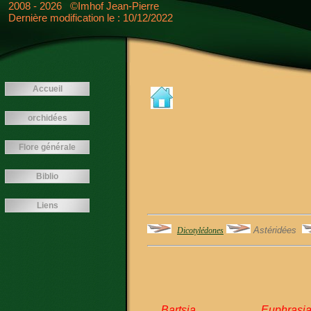
<---- -->
2008 - 2026 ©Imhof Jean-Pierre
Dernière modification le : 10/12/2022
Accueil
orchidées
Flore générale
Biblio
Liens
Astéridées
Dicotylédones
Bartsia
Euphrasi