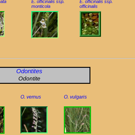
nata
E. officinalis ssp.
E. officinalis ssp.
monticola
officinalis
Odontites
Odontite
O. vernus
O. vulgaris