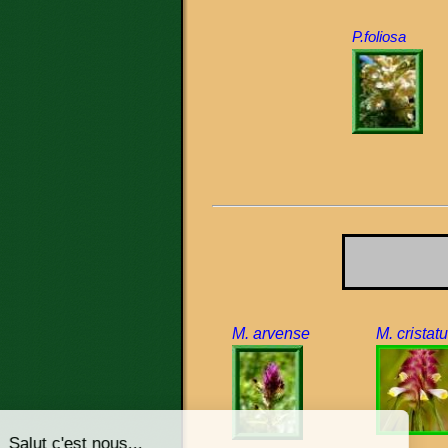
P.foliosa
M. arvense
M. cristat