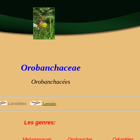
Orobanchaceae
Orobanchacées
Lamiidées
Lamiales
Les genres:
a
Melampyrum
Orobanche
Odontites