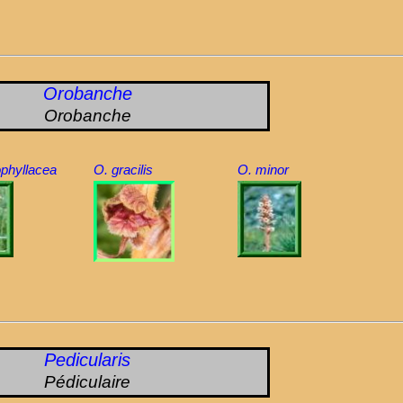
Orobanche
Orobanche
phyllacea
O. gracilis
O. minor
Pedicularis
Pédiculaire